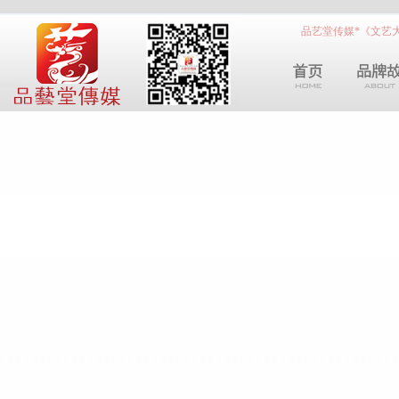
品艺堂传媒*《文艺